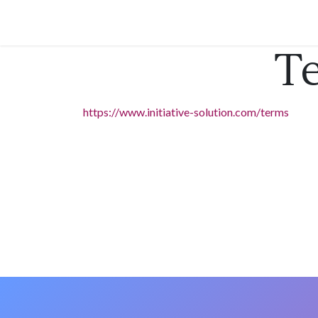
Se rendre au contenu
Accueil
Nos ateliers
Contactez-nous
T
https://www.initiative-solution.com/terms