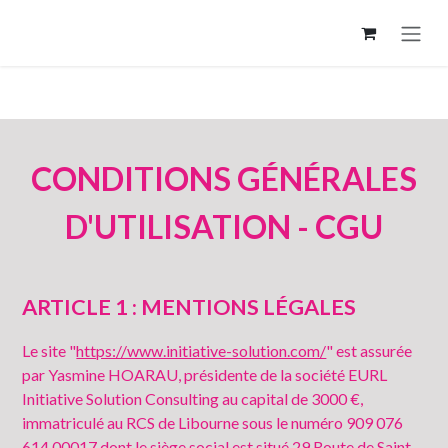
Se rendre au contenu
CONDITIONS GÉNÉRALES
D'UTILISATION - CGU
ARTICLE 1 : MENTIONS LÉGALES
Le site "
https://www.initiative-solution.com/
" est assurée
par Yasmine HOARAU, présidente de la société EURL
Initiative Solution Consulting au capital de 3000 €,
immatriculé au RCS de Libourne sous le numéro 909 076
614 00017 dont le siège social est situé 29 Route de Saint